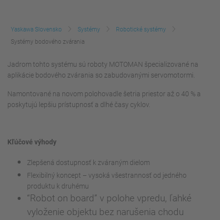
Yaskawa Slovensko
Systémy
Robotické systémy
Systémy bodového zvárania
Jadrom tohto systému sú roboty MOTOMAN špecializované na
aplikácie bodového zvárania so zabudovanými servomotormi.
Namontované na novom polohovadle šetria priestor až o 40 % a
poskytujú lepšiu prístupnosť a dlhé časy cyklov.
Kľúčové výhody
Zlepšená dostupnosť k zváraným dielom
Flexibilný koncept – vysoká všestrannosť od jedného
produktu k druhému
“Robot on board” v polohe vpredu, ľahké
vyloženie objektu bez narušenia chodu